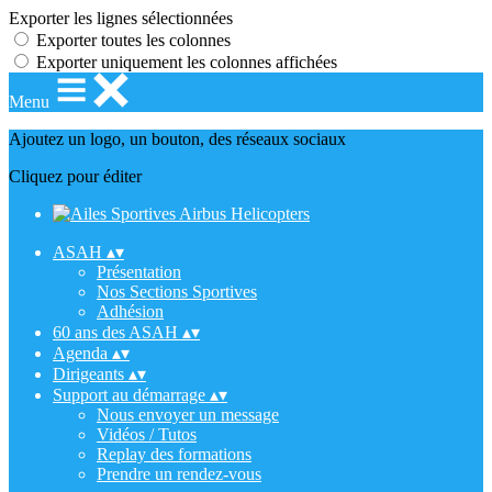
Exporter les lignes sélectionnées
Exporter toutes les colonnes
Exporter uniquement les colonnes affichées
Menu
Ajoutez un logo, un bouton, des réseaux sociaux
Cliquez pour éditer
ASAH
▴
▾
Présentation
Nos Sections Sportives
Adhésion
60 ans des ASAH
▴
▾
Agenda
▴
▾
Dirigeants
▴
▾
Support au démarrage
▴
▾
Nous envoyer un message
Vidéos / Tutos
Replay des formations
Prendre un rendez-vous