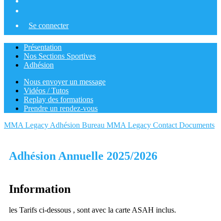
Se connecter
Présentation
Nos Sections Sportives
Adhésion
Nous envoyer un message
Vidéos / Tutos
Replay des formations
Prendre un rendez-vous
MMA Legacy
Adhésion
Bureau MMA Legacy
Contact
Documents
Adhésion Annuelle 2025/2026
Information
les Tarifs ci-dessous , sont avec la carte ASAH inclus.