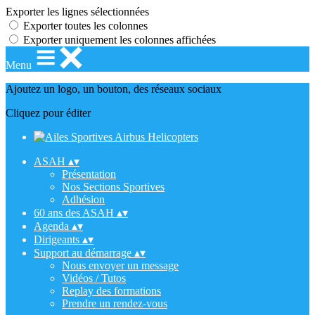
Exporter les lignes sélectionnées
Exporter toutes les colonnes
Exporter uniquement les colonnes affichées
Menu
Ajoutez un logo, un bouton, des réseaux sociaux
Cliquez pour éditer
ASAH
▴
▾
Présentation
Nos Sections Sportives
Adhésion
60 ans des ASAH
▴
▾
Agenda
▴
▾
Dirigeants
▴
▾
Support au démarrage
▴
▾
Nous envoyer un message
Vidéos / Tutos
Replay des formations
Prendre un rendez-vous