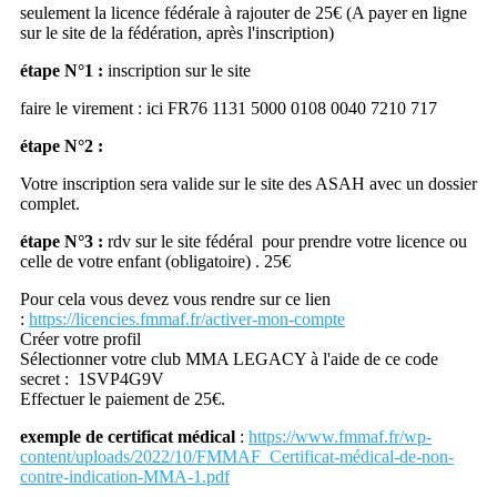
seulement la licence fédérale à rajouter de 25€ (A payer en ligne
sur le site de la fédération, après l'inscription)
étape N°1 :
inscription sur le site
faire le virement : ici FR76 1131 5000 0108 0040 7210 717
étape N°2 :
Votre inscription sera valide sur le site des ASAH avec un dossier
complet.
étape N°3 :
rdv sur le site fédéral pour prendre votre licence ou
celle de votre enfant (obligatoire) . 25€
Pour cela vous devez vous rendre sur ce lien
:
https://licencies.fmmaf.fr/activer-mon-compte
Créer votre profil
Sélectionner votre club MMA LEGACY à l'aide de ce code
secret : 1SVP4G9V
Effectuer le paiement de 25€.
exemple de certificat médical
:
https://www.fmmaf.fr/wp-
content/uploads/2022/10/FMMAF_Certificat-médical-de-non-
contre-indication-MMA-1.pdf