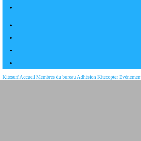
Kitesurf Accueil
Membres du bureau
Adhésion Kitecopter
Evénemen