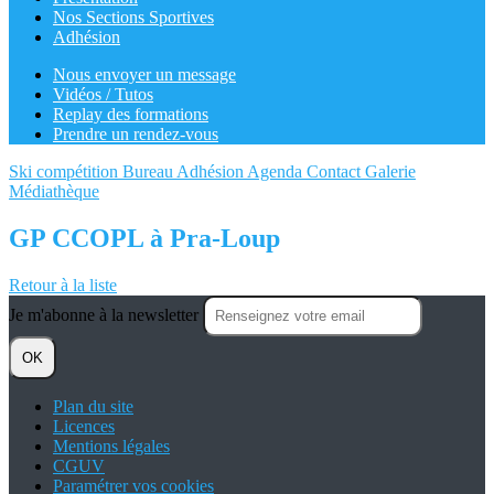
Nos Sections Sportives
Adhésion
Nous envoyer un message
Vidéos / Tutos
Replay des formations
Prendre un rendez-vous
Ski compétition
Bureau
Adhésion
Agenda
Contact
Galerie
Médiathèque
GP CCOPL à Pra-Loup
Retour à la liste
Je m'abonne à la newsletter
OK
Plan du site
Licences
Mentions légales
CGUV
Paramétrer vos cookies