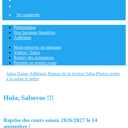
Se connecter
Présentation
Nos Sections Sportives
Adhésion
Nous envoyer un message
Vidéos / Tutos
Replay des formations
Prendre un rendez-vous
Salsa Danse
Adhésion
Bureau de la section Salsa
Photos soirée
a la palun et apéro
Hola, Salseros !!!
Reprise des cours saison 2026/2027 le 14
septembre !