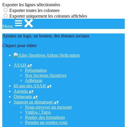
Exporter les lignes sélectionnées
Exporter toutes les colonnes
Exporter uniquement les colonnes affichées
Menu
Ajoutez un logo, un bouton, des réseaux sociaux
Cliquez pour éditer
ASAH
▴
▾
Présentation
Nos Sections Sportives
Adhésion
60 ans des ASAH
▴
▾
Agenda
▴
▾
Dirigeants
▴
▾
Support au démarrage
▴
▾
Nous envoyer un message
Vidéos / Tutos
Replay des formations
Prendre un rendez-vous