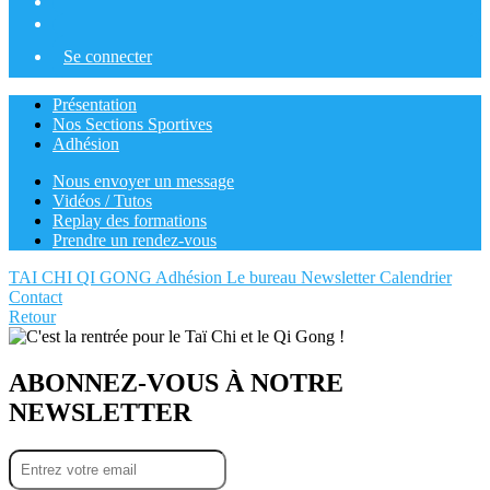
Se connecter
Présentation
Nos Sections Sportives
Adhésion
Nous envoyer un message
Vidéos / Tutos
Replay des formations
Prendre un rendez-vous
TAI CHI QI GONG
Adhésion
Le bureau
Newsletter
Calendrier
Contact
Retour
ABONNEZ-VOUS À NOTRE
NEWSLETTER