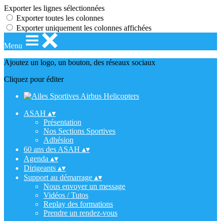
Exporter les lignes sélectionnées
Exporter toutes les colonnes
Exporter uniquement les colonnes affichées
Menu
Ajoutez un logo, un bouton, des réseaux sociaux
Cliquez pour éditer
ASAH
▴
▾
Présentation
Nos Sections Sportives
Adhésion
60 ans des ASAH
▴
▾
Agenda
▴
▾
Dirigeants
▴
▾
Support au démarrage
▴
▾
Nous envoyer un message
Vidéos / Tutos
Replay des formations
Prendre un rendez-vous