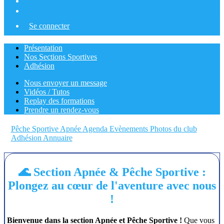
Se connecter
Présentation
Nos Sections Sportives
Adhésion
Nous envoyer un message
Vidéos / Tutos
Replay des formations
Prendre un rendez-vous
Pêche Sportive Apnée
Agenda
Evènements
Photos du club
Adhésion
Annuaire
🌊 Section Apnée & Pêche Sportive :
Plongez au cœur de l'aventure avec nous
!
Bienvenue dans la section Apnée et Pêche Sportive !
Que vous