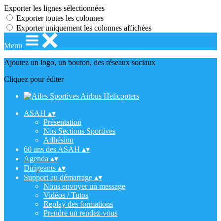
Exporter les lignes sélectionnées
Exporter toutes les colonnes
Exporter uniquement les colonnes affichées
Menu
Ajoutez un logo, un bouton, des réseaux sociaux
Cliquez pour éditer
ASAH
▴
▾
Présentation
Nos Sections Sportives
Adhésion
60 ans des ASAH
▴
▾
Agenda
▴
▾
Dirigeants
▴
▾
Support au démarrage
▴
▾
Nous envoyer un message
Vidéos / Tutos
Replay des formations
Prendre un rendez-vous