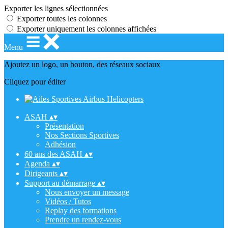
Exporter les lignes sélectionnées
Exporter toutes les colonnes
Exporter uniquement les colonnes affichées
Menu
Ajoutez un logo, un bouton, des réseaux sociaux
Cliquez pour éditer
ASAH
▴
▾
Présentation
Nos Sections Sportives
Adhésion
60 ans des ASAH
▴
▾
Agenda
▴
▾
Dirigeants
▴
▾
Support au démarrage
▴
▾
Nous envoyer un message
Vidéos / Tutos
Replay des formations
Prendre un rendez-vous