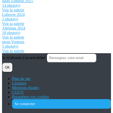
stage Embrun 2025
14 photo(s)
Voir la galerie
Luberon 2024
2 photo(s)
Voir la galerie
Altriman 2024
18 photo(s)
Voir la galerie
mont Ventoux
5 photo(s)
Voir la galerie
Je m'abonne à la newsletter
OK
Plan du site
Licences
Mentions légales
CGUV
Paramétrer vos cookies
Se connecter