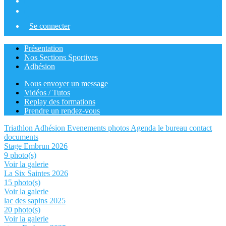
Se connecter
Présentation
Nos Sections Sportives
Adhésion
Nous envoyer un message
Vidéos / Tutos
Replay des formations
Prendre un rendez-vous
Triathlon
Adhésion
Evenements
photos
Agenda
le bureau
contact
documents
Stage Embrun 2026
9 photo(s)
Voir la galerie
La Six Saintes 2026
15 photo(s)
Voir la galerie
lac des sapins 2025
20 photo(s)
Voir la galerie