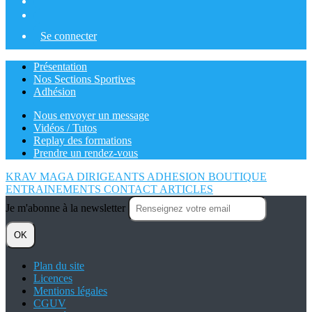
Se connecter
Présentation
Nos Sections Sportives
Adhésion
Nous envoyer un message
Vidéos / Tutos
Replay des formations
Prendre un rendez-vous
KRAV MAGA
DIRIGEANTS
ADHESION
BOUTIQUE
ENTRAINEMENTS
CONTACT
ARTICLES
Je m'abonne à la newsletter
OK
Plan du site
Licences
Mentions légales
CGUV