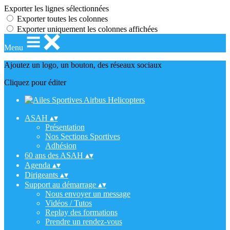
Exporter les lignes sélectionnées
Exporter toutes les colonnes
Exporter uniquement les colonnes affichées
Menu
Ajoutez un logo, un bouton, des réseaux sociaux
Cliquez pour éditer
ASAH
▴
▾
Présentation
Nos Sections Sportives
Adhésion
60 ans des ASAH
▴
▾
Agenda
▴
▾
Dirigeants
▴
▾
Support au démarrage
▴
▾
Nous envoyer un message
Vidéos / Tutos
Replay des formations
Prendre un rendez-vous