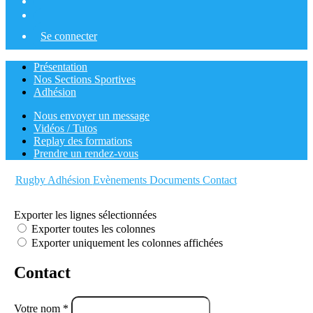
Se connecter
Présentation
Nos Sections Sportives
Adhésion
Nous envoyer un message
Vidéos / Tutos
Replay des formations
Prendre un rendez-vous
Rugby
Adhésion
Evènements
Documents
Contact