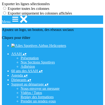
Exporter les lignes sélectionnées
Exporter toutes les colonnes
Exporter uniquement les colonnes affichées
Menu
Ajoutez un logo, un bouton, des réseaux sociaux
Cliquez pour éditer
ASAH
▴
▾
Présentation
Nos Sections Sportives
Adhésion
60 ans des ASAH
▴
▾
Agenda
▴
▾
Dirigeants
▴
▾
Support au démarrage
▴
▾
Nous envoyer un message
Vidéos / Tutos
Replay des formations
Prendre un rendez-vous